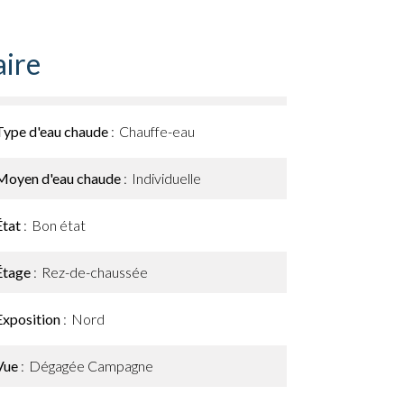
ire
Type d'eau chaude
Chauffe-eau
Moyen d'eau chaude
Individuelle
État
Bon état
Étage
Rez-de-chaussée
Exposition
Nord
Vue
Dégagée Campagne