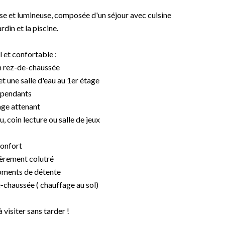
use et lumineuse, composée d'un séjour avec cuisine
rdin et la piscine.
 et confortable :
n rez-de-chaussée
et une salle d'eau au 1er étage
dépendants
age attenant
 coin lecture ou salle de jeux
confort
tièrement colutré
moments de détente
-chaussée ( chauffage au sol)
à visiter sans tarder !