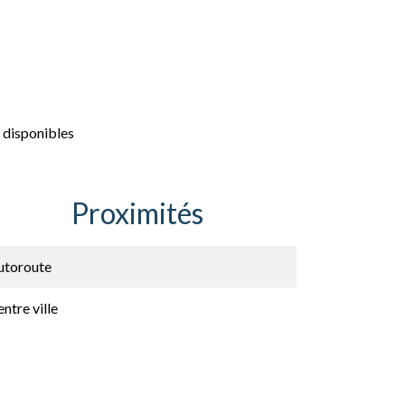
 disponibles
Proximités
utoroute
ntre ville