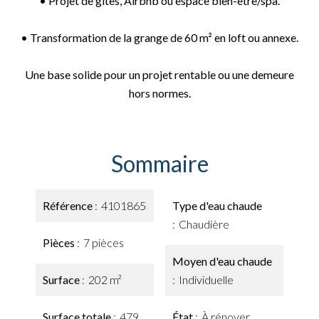
• Projet de gîtes, Airbnb ou espace bien-être/spa.
• Transformation de la grange de 60 m² en loft ou annexe.
Une base solide pour un projet rentable ou une demeure
hors normes.
Sommaire
Référence
4101865
Type d'eau chaude
Chaudière
Pièces
7 pièces
Moyen d'eau chaude
Surface
202 m²
Individuelle
Surface totale
479
État
À rénover