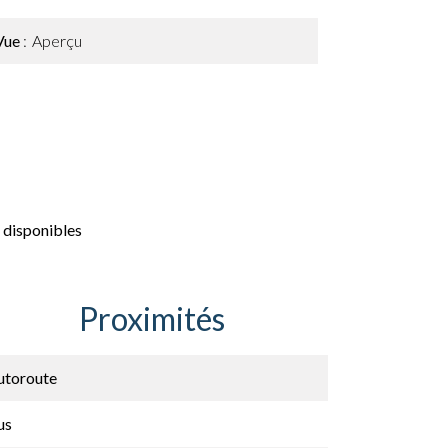
Vue
Aperçu
 disponibles
Proximités
utoroute
us