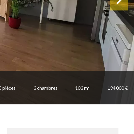
6 pièces
3 chambres
103 m²
194 000 €