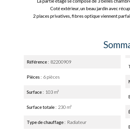
La partie étage se compose de 3 belles chambres 
Coté extérieur, un beau jardin avec récup
2 places privatives, fibres optique viennent parf
Somma
Référence
82200909
Pièces
6 pièces
Surface
103 m²
Surface totale
230 m²
Type de chauffage
Radiateur