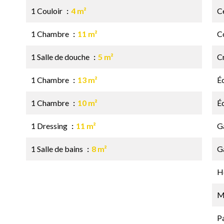
1 Couloir
4 m²
Ce
1 Chambre
11 m²
C
1 Salle de douche
5 m²
C
1 Chambre
13 m²
É
1 Chambre
10 m²
É
1 Dressing
11 m²
G
1 Salle de bains
8 m²
G
Hô
M
P