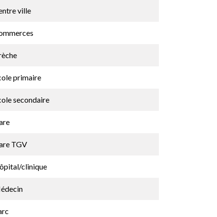
ntre ville
ommerces
rèche
cole primaire
cole secondaire
are
are TGV
pital/clinique
édecin
arc