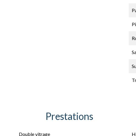
P
Pi
Ro
Sa
S
T
Prestations
Double vitrage
H