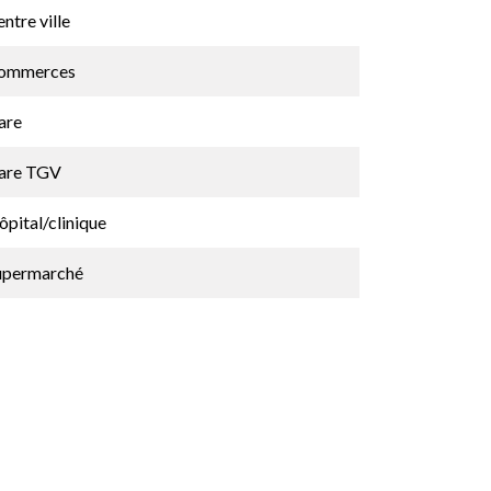
ntre ville
ommerces
are
are TGV
pital/clinique
upermarché