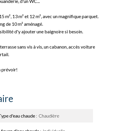
uanderie, d'un WC...
15 m², 13 m² et 12 m², avec un magnifique parquet.
sing de 10 m² aménagé.
bilité d'y ajouter une baignoire si besoin.
terrasse sans vis à vis, un cabanon, accès voiture
tail.
 prévoir!
ire
Type d'eau chaude
Chaudière
Moyen d'eau chaude
Individuelle