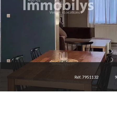
Réf. 7951132
9