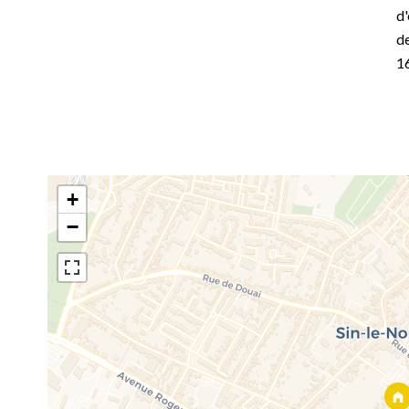
d'
de
1
+
−