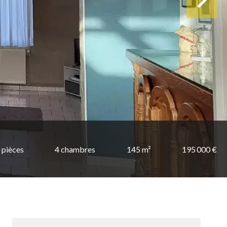
 pièces
4 chambres
145 m²
195 000 €