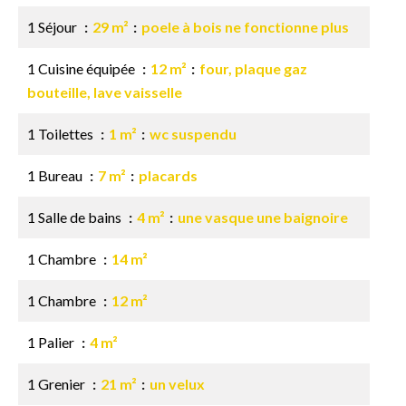
1 Séjour
29 m²
poele à bois ne fonctionne plus
1 Cuisine équipée
12 m²
four, plaque gaz
bouteille, lave vaisselle
1 Toilettes
1 m²
wc suspendu
1 Bureau
7 m²
placards
1 Salle de bains
4 m²
une vasque une baignoire
1 Chambre
14 m²
1 Chambre
12 m²
1 Palier
4 m²
1 Grenier
21 m²
un velux