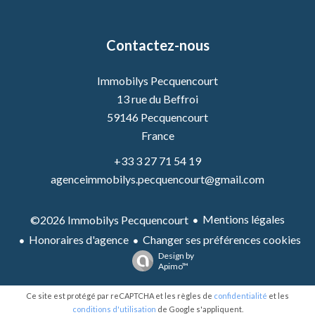
Contactez-nous
Immobilys Pecquencourt
13 rue du Beffroi
59146
Pecquencourt
France
+33 3 27 71 54 19
agenceimmobilys.pecquencourt@gmail.com
Mentions légales
©2026 Immobilys Pecquencourt
Honoraires d'agence
Changer ses préférences cookies
Design by
Apimo™
Ce site est protégé par reCAPTCHA et les règles de
confidentialité
et les
conditions d'utilisation
de Google s'appliquent.