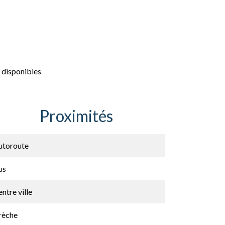
 disponibles
Proximités
utoroute
us
ntre ville
rèche