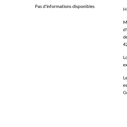
Pas d'informations disponibles
H
M
d'
de
4
L
ex
Le
es
G