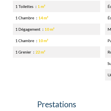
1 Toilettes
1 m²
É
1 Chambre
14 m²
É
1 Dégagement
10 m²
M
1 Chambre
10 m²
P
1 Grenier
22 m²
Ro
S
U
Prestations