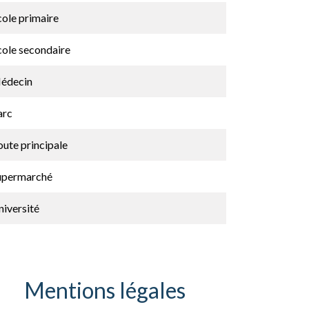
cole primaire
cole secondaire
édecin
arc
ute principale
upermarché
niversité
Mentions légales