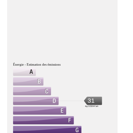
Énergie - Estimation des émissions
31
kg CO2/m².an