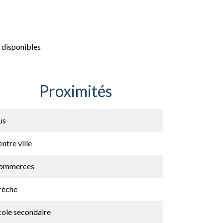
 disponibles
Proximités
us
ntre ville
ommerces
rèche
cole secondaire