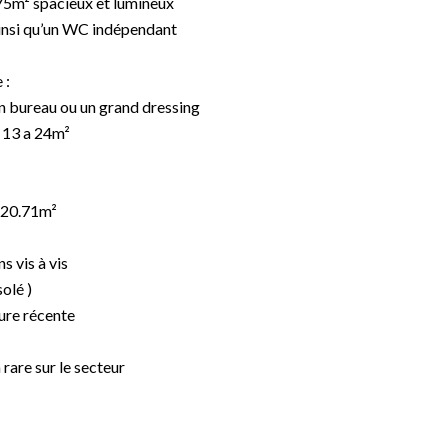
e 75m² spacieux et lumineux
ainsi qu’un WC indépendant
 :
un bureau ou un grand dressing
e 13 a 24m²
 20.71m²
ns vis à vis
solé )
ture récente
rare sur le secteur