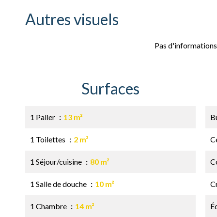
Autres visuels
Pas d'informations
Surfaces
1 Palier
13 m²
B
1 Toilettes
2 m²
Ce
1 Séjour/cuisine
80 m²
C
1 Salle de douche
10 m²
C
1 Chambre
14 m²
É