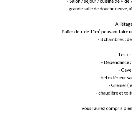
- Salon / séjour / cuisine de + d
- grande salle de douche neuve, 
A l'étage
- Palier de + de 11m² pouvant faire 
- 3 chambres : d
Les + :
- Dépendance :
- Cave
- bel extérieur sa
- Grenier ( i
- chaudière et toi
Vous l’aurez compris bien 