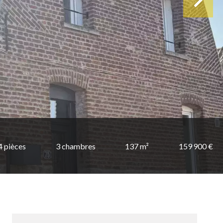
4 pièces
3 chambres
137 m²
159 900 €