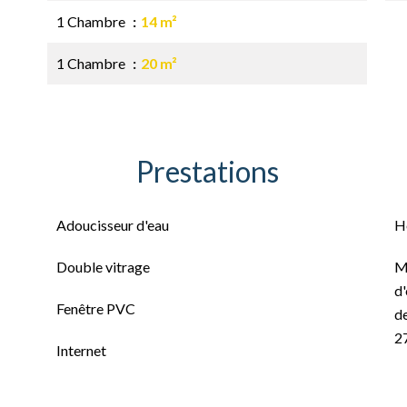
1 Chambre
14 m²
1 Chambre
20 m²
Prestations
Adoucisseur d'eau
H
Double vitrage
M
d'
Fenêtre PVC
de
2
Internet