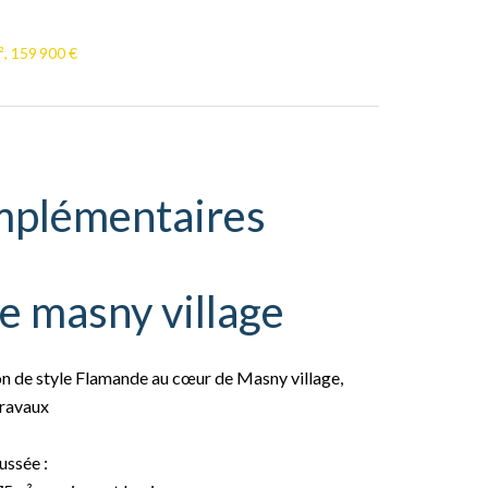
, 159 900 €
mplémentaires
e masny village
n de style Flamande au cœur de Masny village,
travaux
ussée :