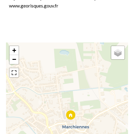
www.georisques.gouv.fr
+
−