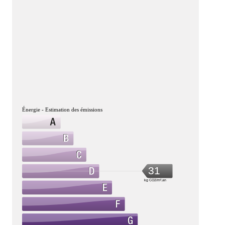
Énergie - Estimation des émissions
31
kg CO2/m².an