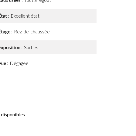
État
Excellent état
Étage
Rez-de-chaussée
Exposition
Sud-est
Vue
Dégagée
 disponibles