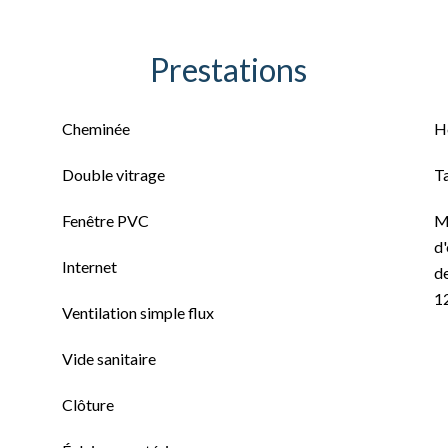
Prestations
Cheminée
H
Double vitrage
T
Fenêtre PVC
M
d'
Internet
de
1
Ventilation simple flux
Vide sanitaire
Clôture