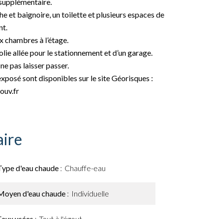
 supplémentaire.
 et baignoire, un toilette et plusieurs espaces de
t.
x chambres à l’étage.
jolie allée pour le stationnement et d’un garage.
ne pas laisser passer.
exposé sont disponibles sur le site Géorisques :
ouv.fr
ire
Type d'eau chaude
Chauffe-eau
Moyen d'eau chaude
Individuelle
Eaux usées
Tout à l'égout