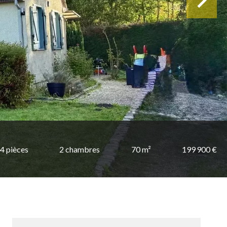
4 pièces
2 chambres
70 m²
199 900 €