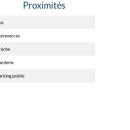
Proximités
us
ommerces
rèche
arderie
arking public