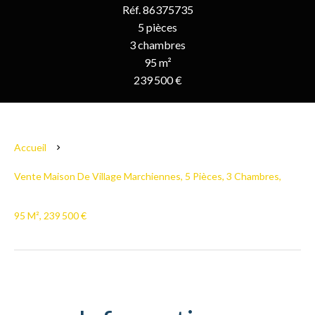
Réf. 86375735
5 pièces
3 chambres
95 m²
239 500 €
Accueil
Vente Maison De Village Marchiennes, 5 Pièces, 3 Chambres,
95 M², 239 500 €