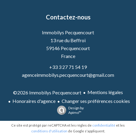
Contactez-nous
Immobilys Pecquencourt
13 rue du Beffroi
59146
Pecquencourt
France
+33 3 27 71 54 19
agenceimmobilys.pecquencourt@gmail.com
Mentions légales
©2026 Immobilys Pecquencourt
Honoraires d'agence
Changer ses préférences cookies
Design by
Apimo™
Ce site est protégé par reCAPTCHA et les règles de
confidentialité
et les
conditions d'utilisation
de Google s'appliquent.