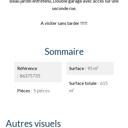
Beau jardin entretenu, Double garage avec accès sur une
seconde rue.
A visiter sans tarder !!!!!
Sommaire
Référence
Surface
95 m²
86375735
Surface totale
615
Pièces
5 pièces
m²
Autres visuels