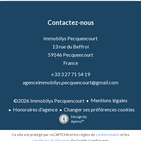
Contactez-nous
Immobilys Pecquencourt
13 rue du Beffroi
59146
Pecquencourt
France
+33 3 27 71 54 19
agenceimmobilys.pecquencourt@gmail.com
Mentions légales
©2026 Immobilys Pecquencourt
Honoraires d'agence
Changer ses préférences cookies
Design by
Apimo™
Ce site est protégé par reCAPTCHA et les règles de
confidentialité
et les
conditions d'utilisation
de Google s'appliquent.