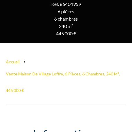
Réf. 86404959
6 pièces
6 chambres
240 m²
445 000 €
Accueil
Vente Maison De Village Loffre, 6 Pièces, 6 Chambres, 240 M²,
445 000 €