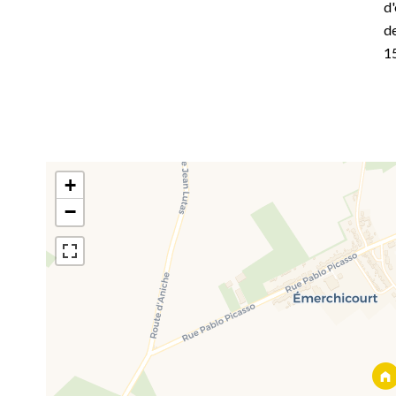
d'
de
1
+
−