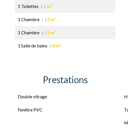
1 Toilettes
2 m²
1 Chambre
12 m²
1 Chambre
11 m²
1 Salle de bains
8 m²
Prestations
Double vitrage
H
Fenêtre PVC
T
M