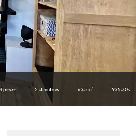
4 pièces
2 chambres
63.5 m²
93 500 €