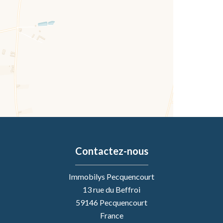
Contactez-nous
Immobilys Pecquencourt
13 rue du Beffroi
59146
Pecquencourt
France