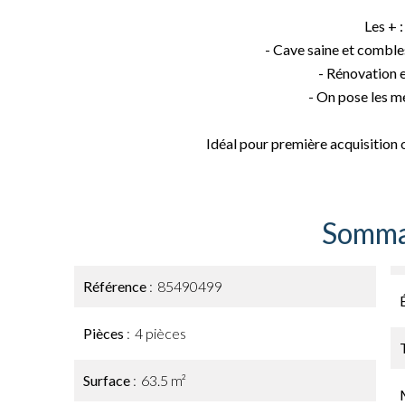
Les + :
- Cave saine et combl
- Rénovation 
- On pose les me
Idéal pour première acquisition o
Somma
Référence
85490499
Pièces
4 pièces
Surface
63.5 m²