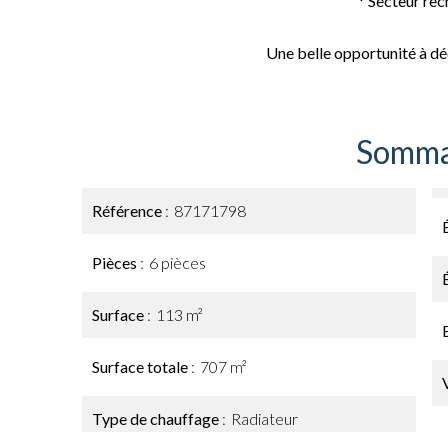
* Secteur re
Une belle opportunité à déc
Somma
Référence
87171798
Pièces
6 pièces
Surface
113 m²
Surface totale
707 m²
Type de chauffage
Radiateur