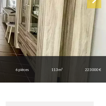
6 pièces
113 m²
223 000 €