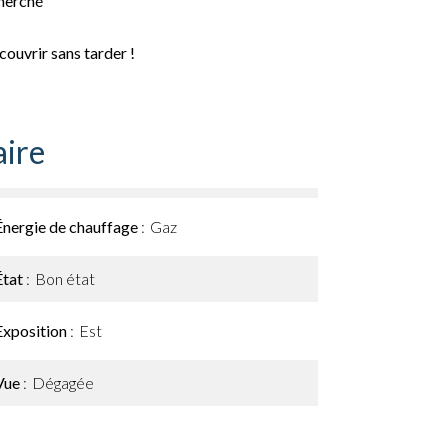
cherché
ouvrir sans tarder !
ire
Énergie de chauffage
Gaz
État
Bon état
Exposition
Est
Vue
Dégagée