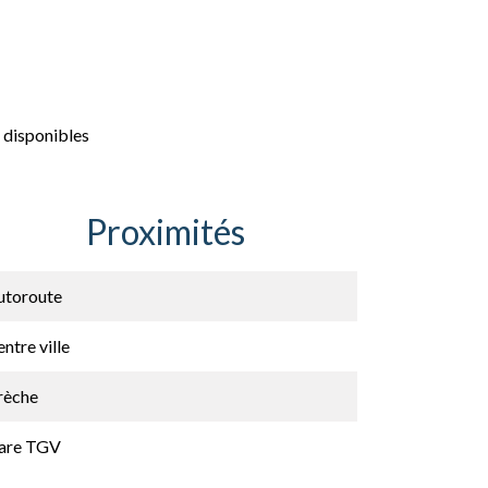
 disponibles
Proximités
utoroute
ntre ville
rèche
are TGV