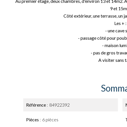
Au premier étage, deux chambres, d'environ 13 et 14m2.
9 et 15m
Côté extérieur, une terrasse, un 
Les + :
- une cave 
- passage côté pour poube
- maison lum
- pas de gros trava
A visiter sans t
Somma
Référence
84922392
Pièces
6 pièces