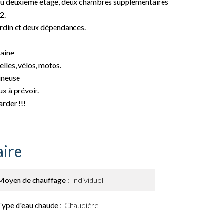
 Au deuxième étage, deux chambres supplémentaires
2.
jardin et deux dépendances.
saine
lles, vélos, motos.
ineuse
ux à prévoir.
arder !!!
ire
Moyen de chauffage
Individuel
Type d'eau chaude
Chaudière