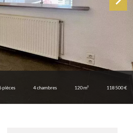
6 pièces
4 chambres
120 m²
118 500 €