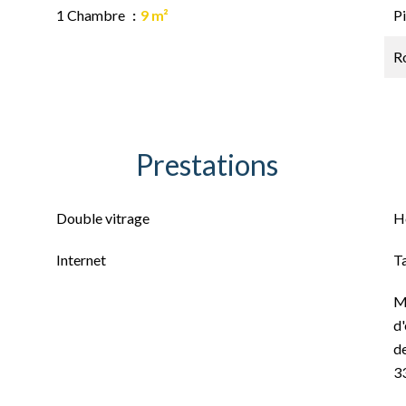
1 Chambre
9 m²
Pi
Ro
Prestations
Double vitrage
H
Internet
T
M
d'
de
3