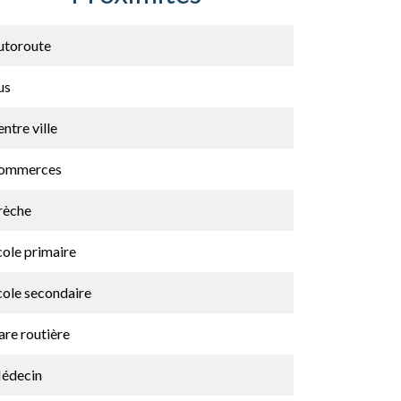
utoroute
us
ntre ville
ommerces
rèche
cole primaire
cole secondaire
are routière
édecin