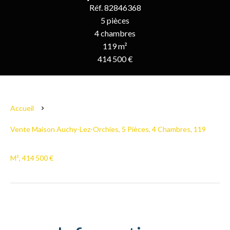
Réf. 82846368
5 pièces
4 chambres
119 m²
414 500 €
Accueil
Vente Maison Auchy-Lez-Orchies, 5 Pièces, 4 Chambres, 119
M², 414 500 €